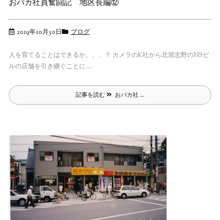
おバカ社員奮闘記 地区長編⑫
2019年10月30日
ブログ
人を育てることはできるか、、、？ カメラのK社から北習志野のNSビ
ルの店舗を引き継ぐことに ...
記事を読む
おバカ社 ...