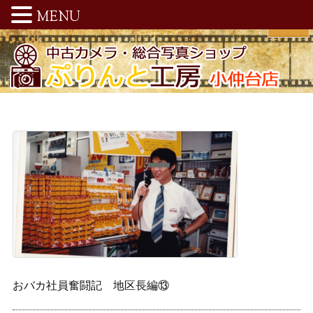
MENU
おバカ社員奮闘記 地区長編⑬