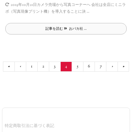
カメラ売場から写真コーナーへ 会社は全店にミニラ
2019年10月21日
ボ（写真現像プリント機）を導入することに決 ...
記事を読む
おバカ社 ...
«
‹
1
2
3
4
5
6
7
›
»
特定商取引法に基づく表記