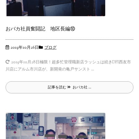
おバカ社員奮闘記 地区長編⑩
2019年10月26日
ブログ
極限！超多忙管理職新店ラッシュは続きDFI西友市
2019年10月28日
川店にアルム市川店が、新開発の亀戸サンスト ...
記事を読む
おバカ社 ...