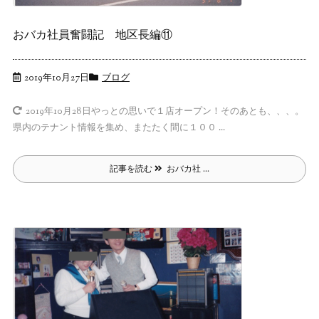
おバカ社員奮闘記 地区長編⑪
2019年10月27日
ブログ
やっとの思いで１店オープン！そのあとも、、、。
2019年10月28日
県内のテナント情報を集め、またたく間に１００ ...
記事を読む
おバカ社 ...