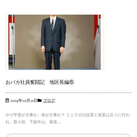
おバカ社員奮闘記 地区長編⑥
2019年10月21日
ブログ
やり甲斐が大事か、体が大事か？ ミニラボの設置と改装は次々に行わ
れ、新小岩、下総中山、幕張 ...