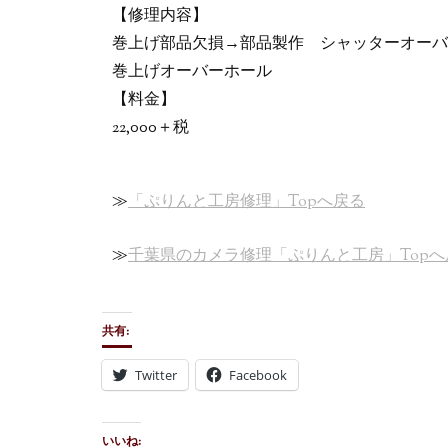
【修理内容】
巻上げ部品欠損→部品製作 シャッターオーバ
巻上げオーバーホール
【料金】
22,000＋税
≫
「ぷりんと工房修理」Topへ戻る
≫
千葉県のカメラ修理「ぷりんと工房」Topへ
共有:
Twitter
Facebook
いいね: