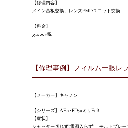
【修理内容】
メイン基板交換、レンズEMDユニット交換
【料金】
35,000+税
【修理事例】フィルム一眼レフカメラ
【メーカー】キャノン
【シリーズ】AE-1･FD50ミリF1.8
【症状】
シャッター切れず(電源入らず)、モルトプレ