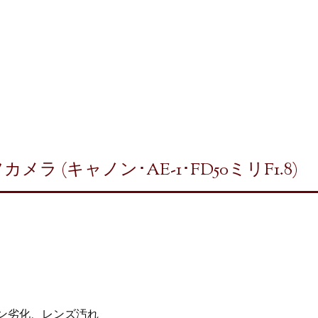
 (キャノン･AE-1･FD50ミリF1.8)
ーン劣化、レンズ汚れ