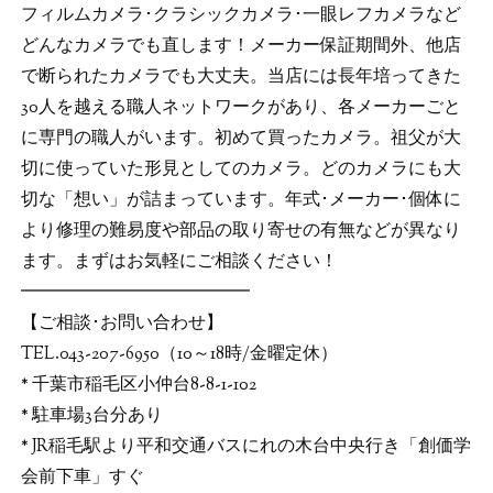
フィルムカメラ･クラシックカメラ･一眼レフカメラなど
どんなカメラでも直します！メーカー保証期間外、他店
で断られたカメラでも大丈夫。当店には長年培ってきた
30人を越える職人ネットワークがあり、各メーカーごと
に専門の職人がいます。初めて買ったカメラ。祖父が大
切に使っていた形見としてのカメラ。どのカメラにも大
切な「想い」が詰まっています。年式･メーカー･個体に
より修理の難易度や部品の取り寄せの有無などが異なり
ます。まずはお気軽にご相談ください！
━━━━━━━━━━━━━
【ご相談･お問い合わせ】
TEL.043-207-6950（10～18時/金曜定休）
* 千葉市稲毛区小仲台8-8-1-102
* 駐車場3台分あり
* JR稲毛駅より平和交通バスにれの木台中央行き「創価学
会前下車」すぐ