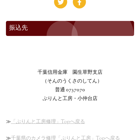
振込先
千葉信用金庫 園生草野支店
（そんのうくさのしてん）
普通 0737070
ぷりんと工房・小仲台店
≫
「ぷりんと工房修理」Topへ戻る
≫
千葉県のカメラ修理「ぷりんと工房」Topへ戻る